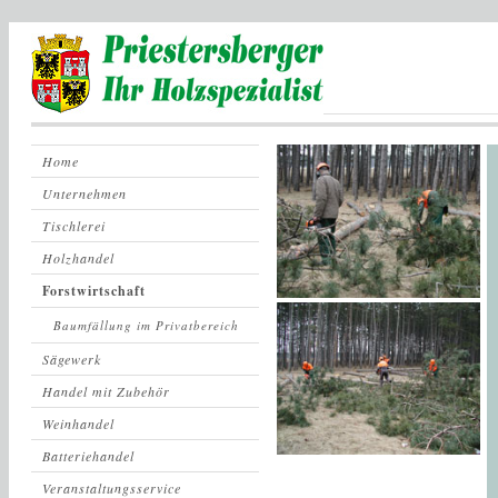
Home
Unternehmen
Tischlerei
Holzhandel
Forstwirtschaft
Baumfällung im Privatbereich
Sägewerk
Handel mit Zubehör
Weinhandel
Batteriehandel
Veranstaltungsservice