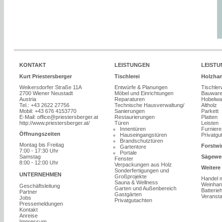
KONTAKT
LEISTUNGEN
LEIST
Kurt Priestersberger
Tischlerei
Holzhan
Weikersdorfer Straße 11A
Entwürfe & Planungen
Tischler
2700 Wiener Neustadt
Möbel und Einrichtungen
Bauwar
Austria
Reparaturen
Hobelwa
Tel.: +43 2622 27756
Technische Hausverwaltung/
Altholz
Mobil: +43 676 4153770
Sanierungen
Parkett
E-Mail:
office@priestersberger.at
Restaurierungen
Platten
http://www.priestersberger.at/
Türen
Leisten
Innentüren
Furniere
Öffnungszeiten
Hauseingangstüren
Privatgu
Brandschutztüren
Montag bis Freitag
Forstwi
Gartentore
7:00 - 17:30 Uhr
Portale
Samstag
Sägewe
Fenster
8:00 - 12:00 Uhr
Verpackungen aus Holz
Weitere
Sonderfertigungen und
UNTERNEHMEN
Großprojekte
Handel 
Sauna & Wellness
Weinhan
Geschäftsleitung
Garten und Außenbereich
Batterie
Partner
Gastgärten
Veransta
Jobs
Privatgutachten
Pressemeldungen
Kontakt
Anreise
Impressum